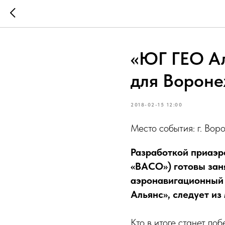
«ЮГ ГЕО Ал
для Вороне
2018-02-15 12:00
Место события: г. Вор
Разработкой приаэр
«ВАСО») готовы зан
аэронавигационный
Альянс», следует из
Кто в итоге станет п