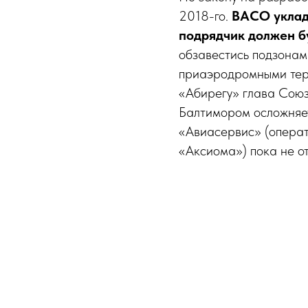
2018-го.
ВАСО уклады
подрядчик должен б
обзавестись подзонам
приаэродромными терр
«Абирегу» глава Союз
Балтимором осложняет
«Авиасервис» (опера
«Аксиома») пока не о